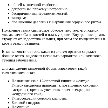
общей мышечной слабости;
депрессиям, плохому настроению;
беспричинным переломам костей;
запорам;
повышению давления и нарушения сердечного ритма.
Появление таких симптомов обусловлено тем, что гормон
«вымывает» Ca из костей в плазму крови. Внутренние органы
страдают от недостатка кальция, при этом его концентрация в
крови резко повышена.
В зависимости от того, какая из систем органов страдает
больше всего, выделяют несколько вариантов клинического
течения заболевания.
Для желудочно-кишечной формы характерен
такой
симптомокомплекс:
Появление язв в 12-перстной кишке и желудке.
Гиперкальциемия приводит к повышению секреции
гастрина (гормона, увеличивающего секрецию
желудочного сока).
Гиперсекреция соляной кислоты.
Болевой синдром.
Похудение.