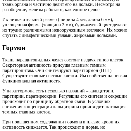
ткань органа и частично делит его на дольки. Несмотря на
разобщение, железы работают, как единое целое.
Их незначительный размер (ширина 4 мм, длина 6 мм),
уплощенная форма (толщина 2 мм), буро-желтый цвет делают
их трудно различимыми невооруженным взглядом. Их можно
спутать с лимфатическими узлами, жировыми дольками.
Гормон
Ткань паращитовидных желез состоит из двух типов клеток.
Секреторная активность присуща главным темным
паратироцитам. Они синтезируют паратгормон (ПТГ).
Существуют главные светлые клетки. Им свойственна низкая
функциональная активность.
У паратгормона есть несколько названий – кальцитрин,
паратирин, паратиреокрин. Регуляция его синтеза и секреции
происходит по принципу обратной связи. В условиях
снижения концентрации кальцитрина происходит активация
темных главных клеток.
При повышенном содержании гормона в плазме крови их
активность снижается. Так происходит в норме, но