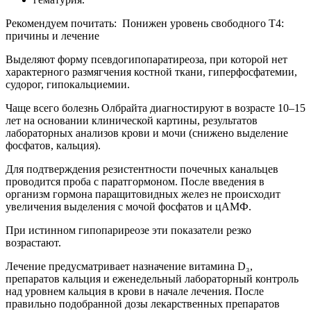
Рекомендуем почитать:
Понижен уровень свободного Т4:
причины и лечение
Выделяют форму псевдогипопаратиреоза, при которой нет
характерного размягчения костной ткани, гиперфосфатемии,
судорог, гипокальциемии.
Чаще всего болезнь Олбрайта диагностируют в возрасте 10–15
лет на основании клинической картины, результатов
лабораторных анализов крови и мочи (снижено выделение
фосфатов, кальция).
Для подтверждения резистентности почечных канальцев
проводится проба с паратгормоном. После введения в
организм гормона паращитовидных желез не происходит
увеличения выделения с мочой фосфатов и цАМФ.
При истинном гипопариреозе эти показатели резко
возрастают.
Лечение предусматривает назначение витамина D₃,
препаратов кальция и еженедельный лабораторный контроль
над уровнем кальция в крови в начале лечения. После
правильно подобранной дозы лекарственных препаратов