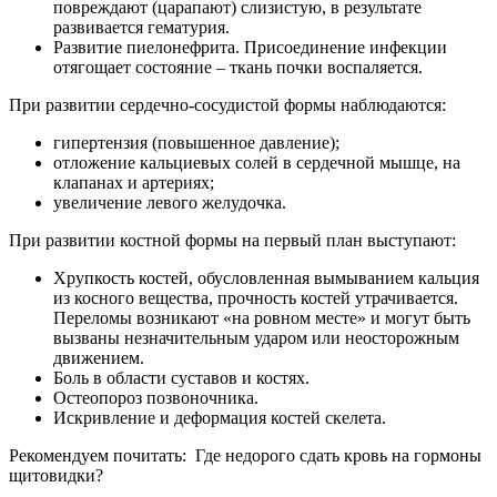
повреждают (царапают) слизистую, в результате
развивается гематурия.
Развитие пиелонефрита. Присоединение инфекции
отягощает состояние – ткань почки воспаляется.
При развитии сердечно-сосудистой
формы наблюдаются:
гипертензия (повышенное давление);
отложение кальциевых солей в сердечной мышце, на
клапанах и артериях;
увеличение левого желудочка.
При развитии костной формы
на первый план выступают:
Хрупкость костей, обусловленная вымыванием кальция
из косного вещества, прочность костей утрачивается.
Переломы возникают «на ровном месте» и могут быть
вызваны незначительным ударом или неосторожным
движением.
Боль в области суставов и костях.
Остеопороз позвоночника.
Искривление и деформация костей скелета.
Рекомендуем почитать:
Где недорого сдать кровь на гормоны
щитовидки?