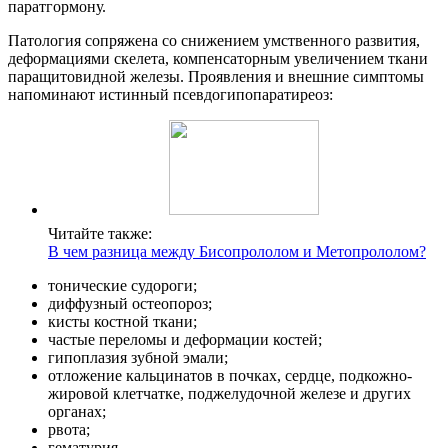
паратгормону.
Патология сопряжена со снижением умственного развития,
деформациями скелета, компенсаторным увеличением ткани
паращитовидной железы. Проявления и внешние симптомы
напоминают истинный псевдогипопаратиреоз:
Читайте также:
В чем разница между Бисопрололом и Метопрололом?
тонические судороги;
диффузный остеопороз;
кисты костной ткани;
частые переломы и деформации костей;
гипоплазия зубной эмали;
отложение кальцинатов в почках, сердце, подкожно-
жировой клетчатке, поджелудочной железе и других
органах;
рвота;
гематурия.