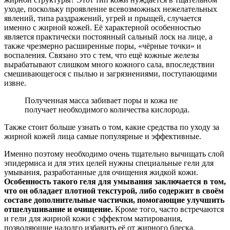
уходе, поскольку проявление всевозможных нежелательных
явлений, типа раздражений, угрей и прыщей, случается
именно с жирной кожей. Её характерной особенностью
является практически постоянный сальный лоск на лице, а
также чрезмерно расширенные поры, «чёрные точки» и
воспаления. Связано это с тем, что ещё кожные железы
вырабатывают слишком много кожного сала, впоследствии
смешивающегося с пылью и загрязнениями, поступающими
извне.
Полученная масса забивает поры и кожа не
получает необходимого количества кислорода.
Также стоит больше узнать о том, какие средства по уходу за
жирной кожей лица самые популярные и эффективные.
Именно поэтому необходимо очень тщательно вычищать слой
эпидермиса и для этих целей нужны специальные гели для
умывания, разработанные для очищения жидкой кожи.
Особенность такого геля для умывания заключается в том,
что он обладает плотной текстурой, либо содержит в своём
составе дополнительные частички, помогающие улучшить
отшелушивание и очищение.
Кроме того, часто встречаются
и гели для жирной кожи с эффектом матирования,
позволяющие надолго избавить её от жирного блеска.