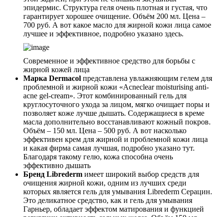
эпидермис. Структура геля очень плотная и густая, что
гарантирует хорошее очищение. Объём 200 мл. Цена –
700 руб. А вот какое масло для жирной кожи лица самое
лучшее и эффективное, подробно указано здесь.
Современное и эффективное средство для борьбы с
жирной кожей лица
Марка Dermacol
представлена увлажняющим гелем для
проблемной и жирной кожи «Аcneclear moisturising anti-
acne gel-cream». Этот комбинированный гель для
круглосуточного ухода за лицом, мягко очищает поры и
позволяет коже лучше дышать. Содержащиеся в креме
масла дополнительно восстанавливают кожный покров.
Объём – 150 мл. Цена – 500 руб. А вот насколько
эффективен крем для жирной и проблемной кожи лица
и какая фирма самая лучшая, подробно указано тут.
Благодаря такому гелю, кожа способна очень
эффективно дышать
Бренд Librederm
имеет широкий выбор средств для
очищения жирной кожи, одним из лучших среди
которых является гель для умывания Librederm Серацин.
Это деликатное средство, как и гель для умывания
Гарньер, обладает эффектом матирования и функцией