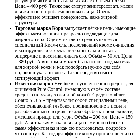
регуляции активность сальных желез. Объём 150 мл.
Цена – 400 руб. Также вас смогут заинтересовать маски
для жирной и проблемной кожи лица. Очень
эффективно очищает поверхность, даже жирной
структуры
Торговая марка Кора
выпускает лёгкие гели, имеющие
эффект матирования, прекрасно подходящие для
жирного типа. Одним из таких средств является
специальный Крем-гель, позволяющий кроме очищения
и матирующего эффекта дополнительно питать
эпидермис и восстанавливать его. Объём – 50 мл. Цена
– 380 руб. А вот какой может быть основа под макияж
для жирной кожи и как подобрать нужно для себя,
подробно указано здесь. Такое средство имеет
мотирующий эффект
Известная марка Eveline
выпускает серию средств для
очищения Pure Control, имеющую в своём составе
средства по уходу за жирной кожей. Средство «Pure
ControlS.O.S.» представляет собой специальный гель,
обеспечивающий глубокое проникновение в поры и
разработанный специально для обработки поверхности,
имеющей прыщи или угри. Объём – 200 мл. Цена – 150
руб. А вот какая маска для лица от жирного блеска
самая эффективная и как ею пользоваться, подробно
указано тут. Благодаря эффективному проникновению в