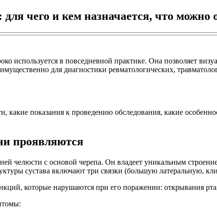
 для чего и кем назначается, что можно
око используется в повседневной практике. Она позволяет визу
реимущественно для диагностики ревматологических, травматоло
сти, какие показания к проведению обследования, какие особенн
они проявляются
ей челюсти с основой черепа. Он владеет уникальным строением
структуры сустава включают три связки (большую латеральную,
нкций, которые нарушаются при его поражении: открывания рта
птомы: