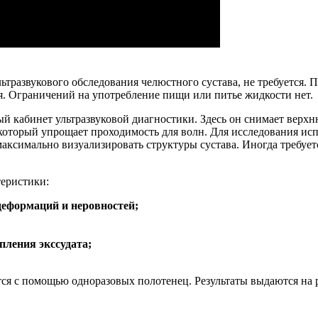
ьтразвукового обследования челюстного сустава, не требуется. 
ся. Ограничений на употребление пищи или питье жидкости нет.
й кабинет ультразвуковой диагностики. Здесь он снимает верхн
 который упрощает проходимость для волн. Для исследования ис
 максимально визуализировать структуры сустава. Иногда требу
теристики:
деформаций и неровностей;
пления экссудата;
тся с помощью одноразовых полотенец. Результаты выдаются на 