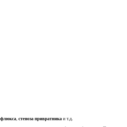
рефлюкса
,
стеноза привратника
и т.д.