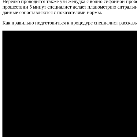
Нередко проводится также узи желудка с водно сифонной пробо
прошествии 5 минут специалист делает планометрию антральног
данные сопоставляются с показателями нормы.
Как правильно подготовиться к процедуре специалист рассказы