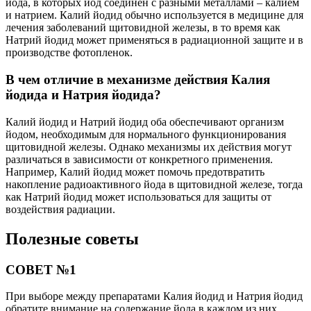
йода, в которых йод соединен с разными металлами – калием
и натрием. Калий йодид обычно используется в медицине для
лечения заболеваний щитовидной железы, в то время как
Натрий йодид может применяться в радиационной защите и в
производстве фотопленок.
В чем отличие в механизме действия Калия
йодида и Натрия йодида?
Калий йодид и Натрий йодид оба обеспечивают организм
йодом, необходимым для нормального функционирования
щитовидной железы. Однако механизмы их действия могут
различаться в зависимости от конкретного применения.
Например, Калий йодид может помочь предотвратить
накопление радиоактивного йода в щитовидной железе, тогда
как Натрий йодид может использоваться для защиты от
воздействия радиации.
Полезные советы
СОВЕТ №1
При выборе между препаратами Калия йодид и Натрия йодид
обратите внимание на содержание йода в каждом из них.