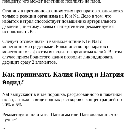
плаценту, что может негативно повлиять на плод.
Отличия в противопоказаниях этих препаратов заключаются
только в реакции организма на K и Na. Дело в том, что
избыток натрия способствует повышению артериального
давления, поэтому людям с гипертензией рекомендуется
использовать KI.
Следует отслеживать и взаимодействие KI и NaI с
мочегонными средствами. Большинство препаратов с
мочегонным эффектом выводит из организма калий. В этом
случае прием йодистого калия позволит ликвидировать
дефицит сразу 2 элементов.
Как принимать Калия йодид и Натрия
йодид?
NaI выпускают в виде порошка, расфасованного в пакетики
по 5 г, а также в виде водных растворов с концентрацией по
20% и 5%.
Рекомендуем почитать:
Пантогам или Пантокальцин: что
лучше?