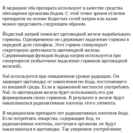
В медицине оба препарата используют в качестве средства
обогащения организма йодом. С этой точки зрения отличия
препаратов на основе йодистых солей натрия или калия
можно представить следующим образом.
Йодистый натрий помогает щитовидной железе вырабатывать
гормоны. Одновременно он сдерживает выделение гормона в
передней доле гипофиза. Этот гормон стимулирует
секреторную деятельность щитовидной железы.
Сдерживающая функция йодида натрия используется при
гипертиреозе (избыточное выделение гормонов щитовидной
железой).
NaI используется при повышенном уровне радиации. Он
защищает щитовидку от накопления ею йода, поступающего
из внешней среды. Если в зараженной местности употреблять
NaI, то щитовидная железа будет использовать его для
формирования своих гормонов. В результате в железе будут
накапливаться радиоактивные изотопы этого элемента.
В медицинском препарате нет радиоактивных изотопов йода.
Если потреблять лекарства, содержащие йод, то
радиоактивные изотопы, поступая в организм, не будут
накапливаться в щитовидке. Так умеренное употребление