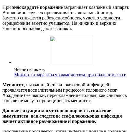
При
эндокардите поражение
затрагивает клапанный аппарат.
В половине случаев прослеживается летальный исход.
Заметно снижается работоспособность, чувство усталости,
сердцебиение заметно учащается. На нижних и верхних
конечностях наблюдаются синяки.
Читайте также:
Можно ли заразиться хламидиозом при оральном сексе
Менингит
, вызванный стафилококковой инфекцией,
проявляется воспалительным процессом головного мозг.
Хождение без шапки, переохлаждение головы, как считалось
раньше не могут спровоцировать менингит.
Данные ситуации могут спровоцировать снижение
иммунитета, как следствие стафилококковая инфекция
начнет активное размножение и поражение.
Заболевание проявляется, когда инфекция попала в головной