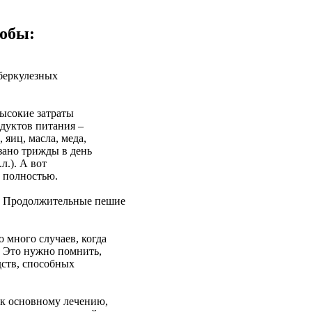
собы:
уберкулезных
высокие затраты
одуктов питания –
 яиц, масла, меда,
зано трижды в день
л.). А вот
 полностью.
ы. Продолжительные пешие
 много случаев, когда
 Это нужно помнить,
дств, способных
 к основному лечению,