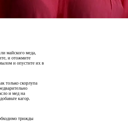
ли майского меда,
ите, и отожмите
мылом и опустите их в
ак только скорлупа
предварительно
сло и мед на
добавьте кагор.
еобходимо трижды