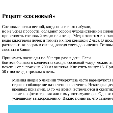
Рецепт «сосновый»
Сосновые почки весной, когда они только набухли,
но не успел прорости, обладают особой чудодейственной сило
приготовить сосновый «мед» или отвар. Мед готовится так: за
воды килограмм почек и томить их под крышкой 2 часа. В про
растворить килограмм сахара, доведя смесь до кипения. Готов
закатать в банки.
Принимать после еды по 50 г три раза в день. Если
боитесь большого количества сахара, сосновый «мед» можно за
почек: 1 ст.л. почек на 200 мл кипятка. Кипятить минут 15. Пр
50 г после еды трижды в день.
Мнения людей о лечении туберкулеза часто варьируются 
строгое соблюдение назначенного лечения. Некоторые де
вредных привычек. В то же время, встречаются и скепти
такие как фитотерапия или иммуностимуляторы. Однако 
успешному выздоровлению. Важно помнить, что самолече