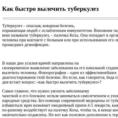
Как быстро вылечить туберкулез
Туберкулез – опасная, коварная болезнь,
поражающая людей с ослабленным иммунитетом. Виновник чах
веке называли туберкулез, – палочка Коха. Она попадает в ор
человека при контакте с больным или при использовании его 
прошедших дезинфекции.
В наши дни усилия врачей направлены на
своевременное выявление заболевания на его начальной стадии
вылечить человека. Флюорография – один из эффективнейших
диагностирования этой болезни. Но если, как говорится, беда 
дня встает вопрос: «как быстро вылечить туберкулез»?
Самое главное, что нужно уяснить заболевшему
чахоткой и его близким: нельзя заниматься самолечением и упо
народные средства. Без помощи современной медицины от тубе
избавиться: врач назначает ежедневный прием 4-5 лекарств, ка
по-разному воздействует на палочку Коха, чтобы та, в конце ко
окончательно подавлена. Но вот как полезное дополнение к те