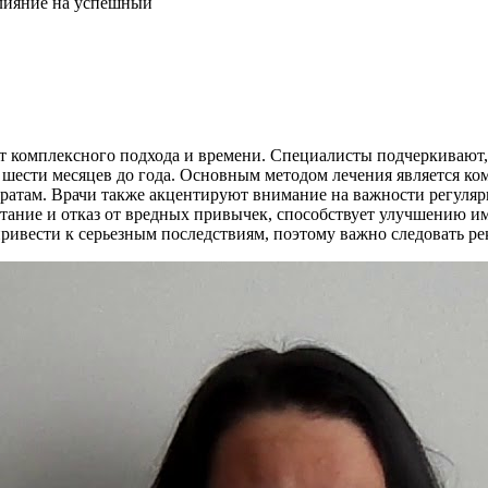
влияние на успешный
ет комплексного подхода и времени. Специалисты подчеркивают
 шести месяцев до года. Основным методом лечения является ко
аратам. Врачи также акцентируют внимание на важности регуля
тание и отказ от вредных привычек, способствует улучшению и
ривести к серьезным последствиям, поэтому важно следовать р