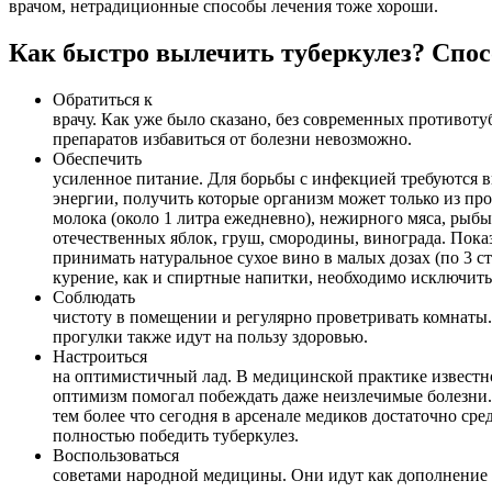
врачом, нетрадиционные способы лечения тоже хороши.
Как быстро вылечить туберкулез? Спо
Обратиться к
врачу. Как уже было сказано, без современных противот
препаратов избавиться от болезни невозможно.
Обеспечить
усиленное питание. Для борьбы с инфекцией требуются 
энергии, получить которые организм может только из пр
молока (около 1 литра ежедневно), нежирного мяса, рыбы,
отечественных яблок, груш, смородины, винограда. Пока
принимать натуральное сухое вино в малых дозах (по 3 ст.
курение, как и спиртные напитки, необходимо исключить
Соблюдать
чистоту в помещении и регулярно проветривать комнат
прогулки также идут на пользу здоровью.
Настроиться
на оптимистичный лад. В медицинской практике известно
оптимизм помогал побеждать даже неизлечимые болезни.
тем более что сегодня в арсенале медиков достаточно сре
полностью победить туберкулез.
Воспользоваться
советами народной медицины. Они идут как дополнение