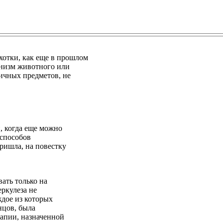
отки, как еще в прошлом
ганизм животного или
личных предметов, не
, когда еще можно
 способов
пришла, на повестку
вать только на
ркулеза не
ждое из которых
нцов, была
рапии, назначенной