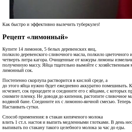
Как быстро и эффективно вылечить туберкулез!
Рецепт «лимонный»
Купите 14 лимонов, 5 белых деревенских яиц,
полкило деревенского сливочного масла, полкило цветочного и
четверть литра кагора. Очищенные от кожуры лимоны измельч
полученную массу. Яйца тщательно вымойте с хозяйственным 
лимонный сок.
Постепенно скорлупа растворится в кислой среде, а
до этого яйца нужно будет ежедневно аккуратно помешивать. К
исчезнет, сок процедите и соедините его с яйцами, с которых 
снимите пленку. Не доводя до кипения, растопите сливочное ма
водяной бане. Соедините их с лимонно-яичной смесью. Теперь 
Настаивать сутки.
Способ применения: в стакан кипяченого молока
влить 1 ст.л. настоя и выпить медленными глотками. В день н
выпивать по стакану такого целебного молока за час до еды.