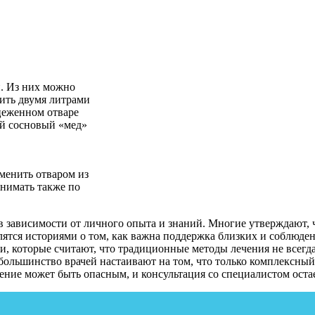
й. Из них можно
лить двумя литрами
цеженном отваре
ый сосновый «мед»
менить отваром из
инимать также по
в зависимости от личного опыта и знаний. Многие утверждают,
лятся историями о том, как важна поддержка близких и соблюден
ки, которые считают, что традиционные методы лечения не всег
большинство врачей настаивают на том, что только комплексный
ние может быть опасным, и консультация со специалистом оста