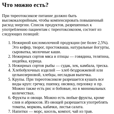
Что можно есть?
При тиреотоксикозе питание должно быть
высококалорийным, чтобы компенсировать повышенный
расход энергии. Список продуктов, разрешенных к
употреблению пациентам с тиреотоксикозом, состоит из
следующих позиций:
Нежирной кисломолочной продукции (не более 2,5%).
Это кефир, творог, простокваша, натуральные йогурты,
сыроватка, молочные каши.
Нежирных сортов мяса и птицы — говядина, телятина,
индейка, курица.
Нежирных сортов рыбы — судак, хек, камбала, треска.
Хлебобулочных изделий — хлеб бездрожжевой или
цельнозерновой, хлебцы, несладкая выпечка.
Крупы. При тиреотоксикозе разрешается кушать все
виды круп: гречку, пшенку, овсянку, перловку и пр.
Можно также есть рис и бобовые, но в минимальных
количествах.
Фрукты и овощи. Можно есть любые фрукты, кроме
слив и абрикосов. Из овощей разрешается употреблять
томаты, морковь, кабачки, листья салата.
Напитки — морс, кисель, компот, чай из трав.